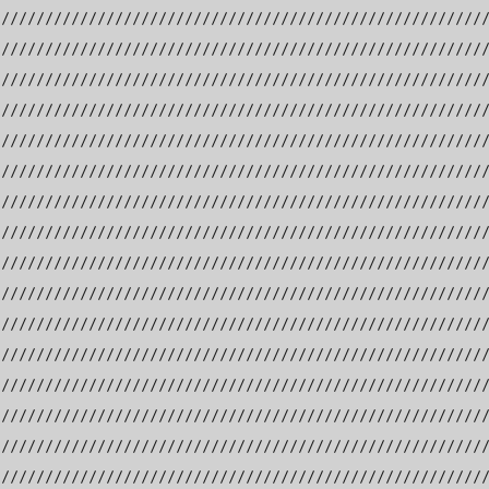
////////////////////////////////////////////////////////
////////////////////////////////////////////////////////
////////////////////////////////////////////////////////
////////////////////////////////////////////////////////
////////////////////////////////////////////////////////
////////////////////////////////////////////////////////
////////////////////////////////////////////////////////
////////////////////////////////////////////////////////
////////////////////////////////////////////////////////
////////////////////////////////////////////////////////
////////////////////////////////////////////////////////
////////////////////////////////////////////////////////
////////////////////////////////////////////////////////
////////////////////////////////////////////////////////
////////////////////////////////////////////////////////
////////////////////////////////////////////////////////