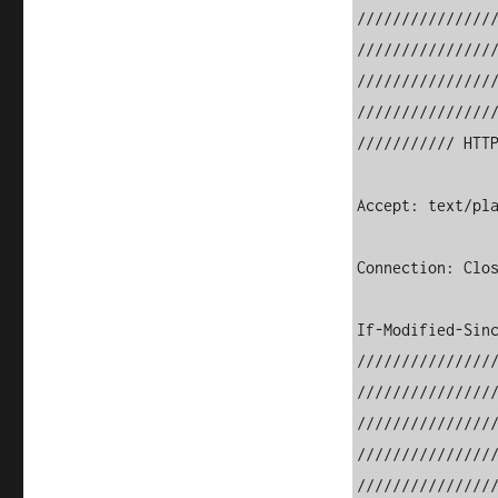
///////////////
///////////////
///////////////
///////////////
/////////// HTTP
Accept: text/pla
Connection: Clos
If-Modified-Sinc
///////////////
///////////////
///////////////
///////////////
///////////////