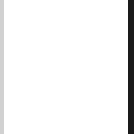
/
/
/
/
/
/
/
/
/
/
/
/
/
/
/
/