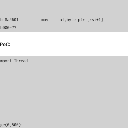


b 8a4601          mov     al,byte ptr [rsi+1] 
9b000=??
 PoC:
mport Thread


