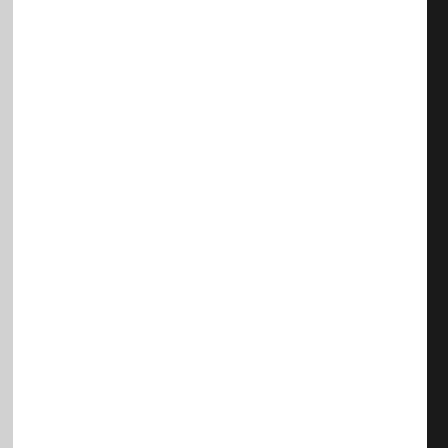
/
/
/
/
/
/
/
/
/