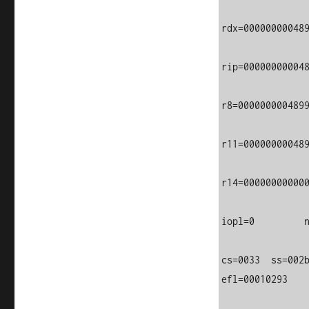
rdx=000000000489
rip=000000000048
r8=0000000004899
r11=000000000489
r14=000000000000
iopl=0         n
cs=0033  ss=002b  d
efl=00010293
