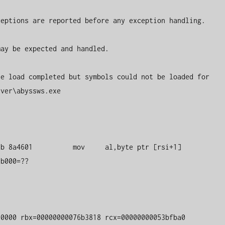
eptions are reported before any exception handling.

ay be expected and handled.

e load completed but symbols could not be loaded for 
ver\abyssws.exe



b 8a4601          mov     al,byte ptr [rsi+1] 
b000=??

0000 rbx=00000000076b3818 rcx=00000000053bfba0
