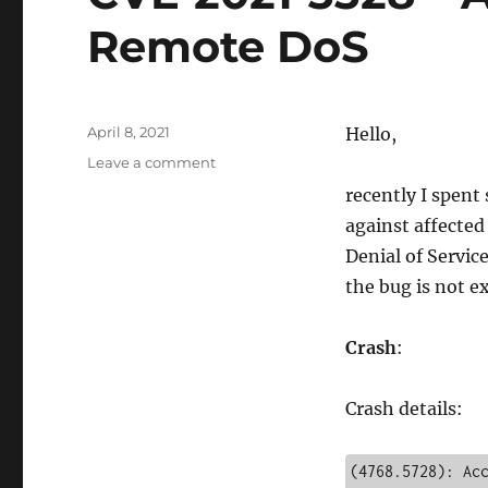
Remote DoS
Posted
April 8, 2021
Hello,
on
on
Leave a comment
CVE-
recently I spen
2021-
against affected
3328
–
Denial of Servic
Abyss
the bug is not ex
Web
Server
–
Crash
:
Remote
DoS
Crash details:
(4768.5728): Acc