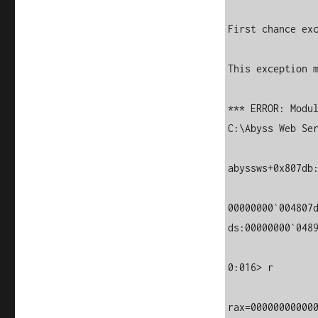
First chance exc
This exception m
*** ERROR: Modul
C:\Abyss Web Ser
abyssws+0x807db:
00000000`004807d
ds:00000000`0489
0:016> r

rax=000000000000