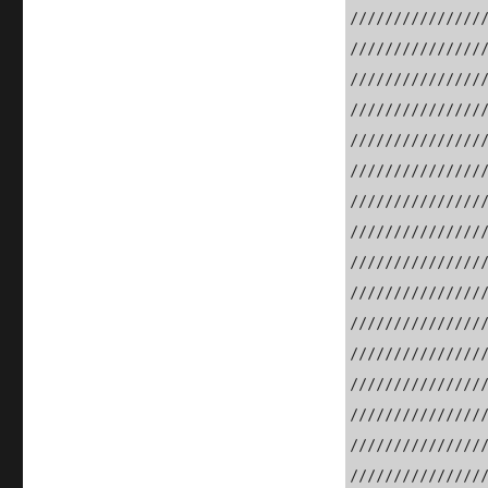
///////////////
///////////////
///////////////
///////////////
///////////////
///////////////
///////////////
///////////////
///////////////
///////////////
///////////////
///////////////
///////////////
///////////////
///////////////
///////////////