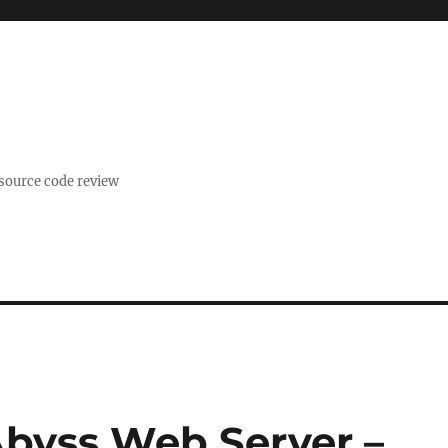
, source code review
Abyss Web Server –