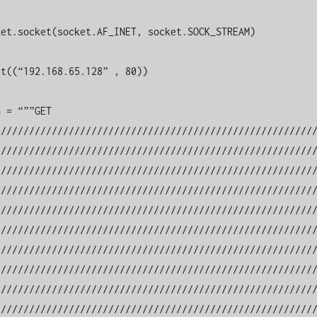
////////////////////////////////////////////////////////
////////////////////////////////////////////////////////
////////////////////////////////////////////////////////
////////////////////////////////////////////////////////
////////////////////////////////////////////////////////
////////////////////////////////////////////////////////
////////////////////////////////////////////////////////
////////////////////////////////////////////////////////
////////////////////////////////////////////////////////
////////////////////////////////////////////////////////