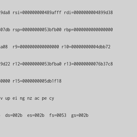
9da8 rsi=000000000489afff rdi=0000000004899d38

07db rsp=00000000053bfb00 rbp=0000000000000000

a08  r9=0000000000000000 r10=00000000004dbb72

9d22 r12=00000000053bfba0 r13=00000000076b37c8

0000 r15=0000000005db1f18

v up ei ng nz ac pe cy

s=002b  es=002b  fs=0053  gs=002b             