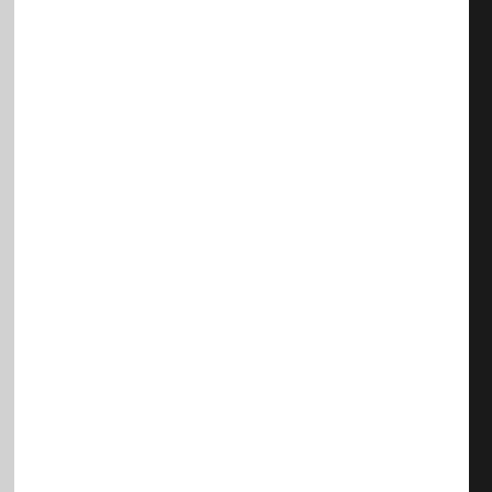
/
/
/
/
/
/
/
/
/
/