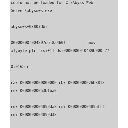
could not be loaded for C:\Abyss Web 
Server\abyssws.exe

abyssws+0x807db:

00000000`004807db 8a4601          mov     
al,byte ptr [rsi+1] ds:00000000`0489b000=??

0:016> r

rax=0000000000000000 rbx=00000000076b3818 
rcx=00000000053bfba0

rdx=0000000004899da8 rsi=000000000489afff 
rdi=0000000004899d38
