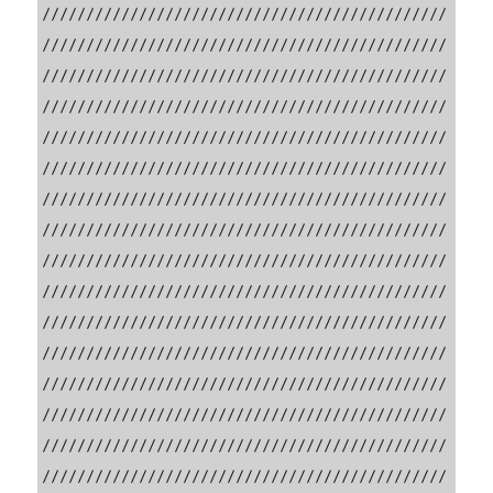
//////////////////////////////////////////////
//////////////////////////////////////////////
//////////////////////////////////////////////
//////////////////////////////////////////////
//////////////////////////////////////////////
//////////////////////////////////////////////
//////////////////////////////////////////////
//////////////////////////////////////////////
//////////////////////////////////////////////
//////////////////////////////////////////////
//////////////////////////////////////////////
//////////////////////////////////////////////
//////////////////////////////////////////////
//////////////////////////////////////////////
//////////////////////////////////////////////
//////////////////////////////////////////////