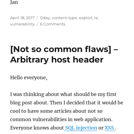
Jan
Posted
Tags
April 18, 2017
0day
,
content-type
,
exploit
,
ie
,
on
on
vulnerability
6 Comments
[0day]
Text/Plain
Considered
[Not so common flaws] –
Harmful
Arbitrary host header
Hello everyone,
I was thinking about what should be my first
blog post about. Then I decided that it would be
cool to have some articles about not so
common vulnerabilities in web application.
Everyone knows about
SQL injection
or
XSS
.