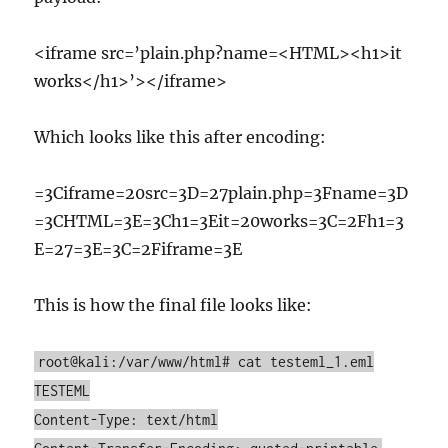
<iframe src=’plain.php?name=<HTML><h1>it
works</h1>’></iframe>
Which looks like this after encoding:
=3Ciframe=20src=3D=27plain.php=3Fname=3D
=3CHTML=3E=3Ch1=3Eit=20works=3C=2Fh1=3
E=27=3E=3C=2Fiframe=3E
This is how the final file looks like:
root@kali:/var/www/html# cat testeml_1.eml
TESTEML
Content-Type: text/html