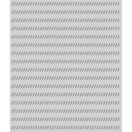
//////////////////////////////////////////////
//////////////////////////////////////////////
//////////////////////////////////////////////
//////////////////////////////////////////////
//////////////////////////////////////////////
//////////////////////////////////////////////
//////////////////////////////////////////////
//////////////////////////////////////////////
//////////////////////////////////////////////
//////////////////////////////////////////////
//////////////////////////////////////////////
//////////////////////////////////////////////
//////////////////////////////////////////////
//////////////////////////////////////////////
//////////////////////////////////////////////
//////////////////////////////////////////////