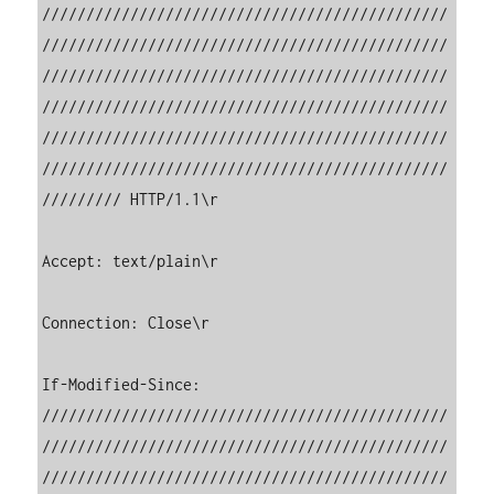
//////////////////////////////////////////////
//////////////////////////////////////////////
//////////////////////////////////////////////
//////////////////////////////////////////////
//////////////////////////////////////////////
//////////////////////////////////////////////
///////// HTTP/1.1\r

Accept: text/plain\r

Connection: Close\r

If-Modified-Since: 
//////////////////////////////////////////////
//////////////////////////////////////////////
//////////////////////////////////////////////