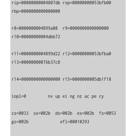
rip=00000000004807db rsp=00000000053bfb00 
rbp=0000000000000000

r8=0000000004899a08  r9=0000000000000000 
r10=00000000004dbb72

r11=0000000004899d22 r12=00000000053bfba0 
r13=00000000076b37c8

r14=0000000000000000 r15=0000000005db1f18

iopl=0         nv up ei ng nz ac pe cy

cs=0033  ss=002b  ds=002b  es=002b  fs=0053  
gs=002b             efl=00010293
