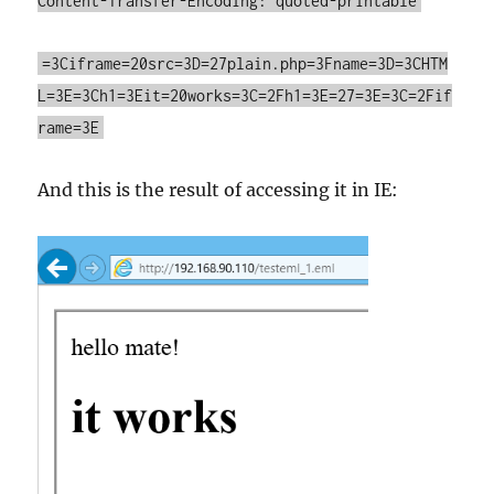
Content-Transfer-Encoding: quoted-printable
=3Ciframe=20src=3D=27plain.php=3Fname=3D=3CHTM
L=3E=3Ch1=3Eit=20works=3C=2Fh1=3E=27=3E=3C=2Fif
rame=3E
And this is the result of accessing it in IE: