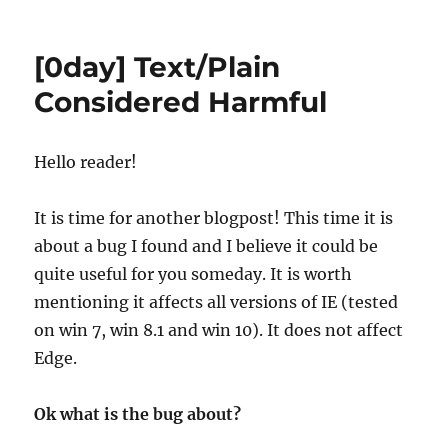
on
CVE-
2021-
3328
[0day] Text/Plain
–
Abyss
Considered Harmful
Web
Server
–
Hello reader!
Remote
DoS
It is time for another blogpost! This time it is
about a bug I found and I believe it could be
quite useful for you someday. It is worth
mentioning it affects all versions of IE (tested
on win 7, win 8.1 and win 10). It does not affect
Edge.
Ok what is the bug about?